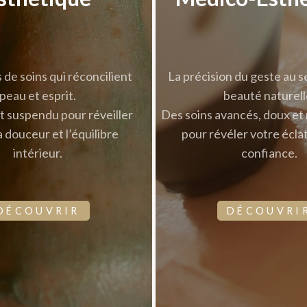
 de soins qui réconcilient
La précision du geste au s
peau et esprit.
beauté naturell
 suspendu pour réveiller
Des soins avancés, doux et
la douceur et l’équilibre
pour révéler votre écla
intérieur.
confiance.
DÉCOUVRIR
DÉCOUVRI