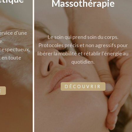
Massothérapie
ervice d’une
Le soin qui prend soin du corps.
e.
Protocoles précis et non agressifs pour
 respectueux,
libérer la mobilité et rétablir l’énergie au
t en toute
quotidien.
DÉCOUVRIR
R