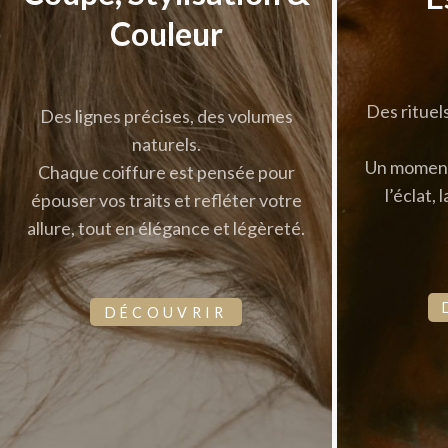
Couleur
Des rituels
Des lignes précises, des volumes
naturels.
Un moment
Chaque coiffure est pensée pour
l’éclat, 
épouser vos traits et refléter votre
allure, tout en élégance et légèreté.
DÉCOUVRIR